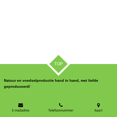
TOP
Natuur en voedselproductie hand in hand, met liefde
geproduceerd!
E-mailadres
Telefoonnummer
Kaart