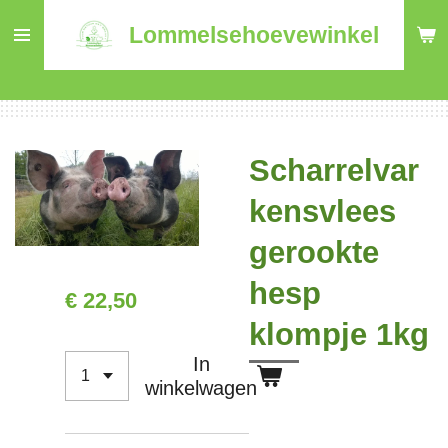
Ga
Lommelsehoevewinkel
direct
naar
de
hoofdinhoud
Scharrelvar
kensvlees
gerookte
hesp
€ 22,50
klompje 1kg
In
winkelwagen