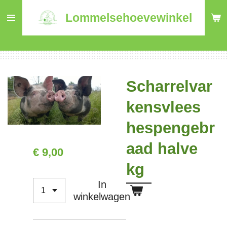
Ga
Lommelsehoevewinkel
direct
naar
de
hoofdinhoud
Scharrelvar
kensvlees
hespengebr
aad halve
€ 9,00
kg
In
winkelwagen