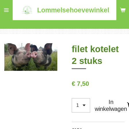
Ga
Lommelsehoevewinkel
direct
naar
de
hoofdinhoud
filet kotelet
2 stuks
€ 7,50
In
winkelwagen