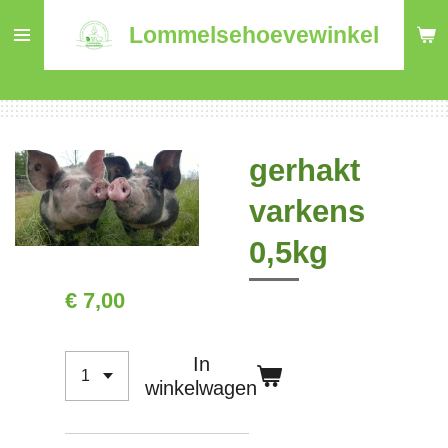
Ga
Lommelsehoevewinkel
direct
naar
de
hoofdinhoud
gerhakt
varkens
0,5kg
€ 7,00
In
winkelwagen