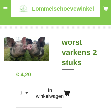
Ga
Lommelsehoevewinkel
direct
naar
de
hoofdinhoud
worst
varkens 2
stuks
€ 4,20
In
winkelwagen