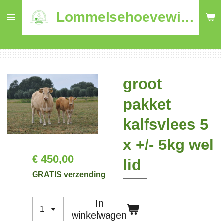
Ga
Lommelsehoevewinkel
direct
naar
de
hoofdinhoud
groot
pakket
kalfsvlees 5
x +/- 5kg wel
€ 450,00
lid
GRATIS verzending
In
winkelwagen