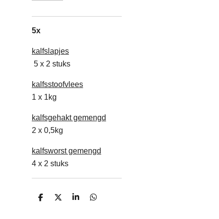
5x
kalfslapjes
5 x 2 stuks
kalfsstoofvlees
1 x 1kg
kalfsgehakt gemengd
2 x 0,5kg
kalfsworst gemengd
4 x 2 stuks
D
D
S
D
e
e
h
e
l
e
a
l