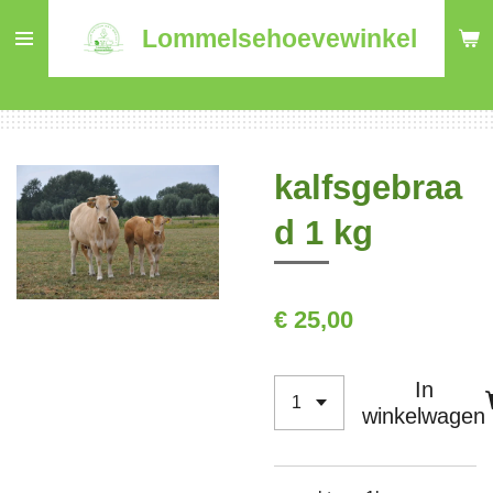
Ga
Lommelsehoevewinkel
direct
naar
de
hoofdinhoud
kalfsgebraa
d 1 kg
€ 25,00
In
winkelwagen