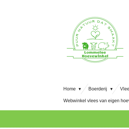
Ga
direct
naar
de
hoofdinhoud
Home
Boerderij
Vle
Webwinkel vlees van eigen ho