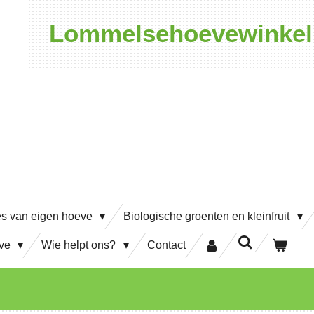
Lommelsehoevewinkel
es van eigen hoeve
Biologische groenten en kleinfruit
eve
Wie helpt ons?
Contact