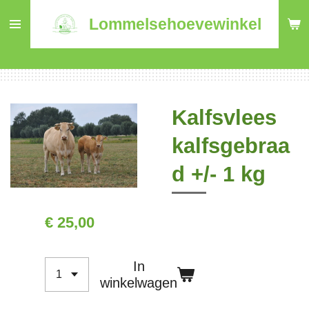
Ga
Lommelsehoevewinkel
direct
naar
de
hoofdinhoud
Kalfsvlees
kalfsgebraa
d +/- 1 kg
€ 25,00
In
winkelwagen